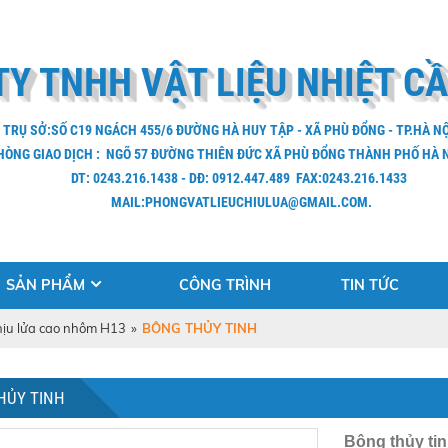
TY TNHH VẬT LIỆU NHIỆT C
Ỉ TRỤ SỞ:SỐ C19 NGÁCH 455/6 ĐƯỜNG HÀ HUY TẬP - XÃ PHÙ ĐỔNG - TP.HÀ NỘ
HÒNG GIAO DỊCH : NGÕ 57 ĐƯỜNG THIÊN ĐỨC XÃ PHÙ ĐỔNG THÀNH PHỐ HÀ N
DT: 0243.216.1438 - DĐ: 0912.447.489 FAX:0243.216.1433
MAIL:PHONGVATLIEUCHIULUA@GMAIL.COM.
SẢN PHẨM
CÔNG TRÌNH
TIN TỨC
hịu lửa cao nhôm H13
»
BÔNG THỦY TINH
HỦY TINH
Bông thủy ti