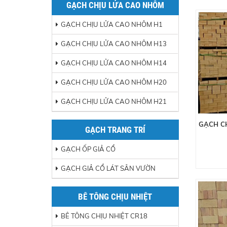
GẠCH CHỊU LỬA CAO NHÔM
GẠCH CHỊU LỬA CAO NHÔM H1
GẠCH CHỊU LỬA CAO NHÔM H13
GẠCH CHỊU LỬA CAO NHÔM H14
GẠCH CHỊU LỬA CAO NHÔM H20
GẠCH CHỊU LỬA CAO NHÔM H21
GẠCH C
GẠCH TRANG TRÍ
GẠCH ỐP GIẢ CỔ
GẠCH GIẢ CỔ LÁT SÂN VƯỜN
BÊ TÔNG CHỊU NHIỆT
BÊ TÔNG CHỊU NHIỆT CR18