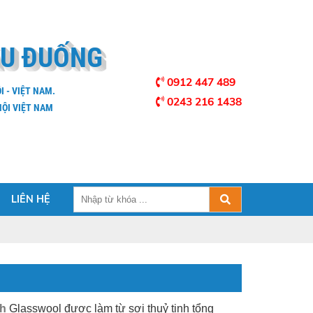
ẦU ĐUỐNG
0912 447 489
I - VIỆT NAM.
0243 216 1438
ỘI VIỆT NAM
LIÊN HỆ
nh
Glasswool được làm từ sợi thuỷ tinh tổng