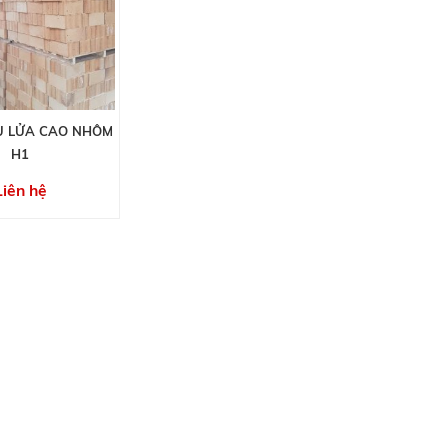
U LỬA CAO NHÔM
H1
Liên hệ