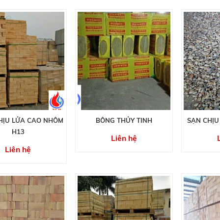
HỊU LỬA CAO NHÔM
BÔNG THỦY TINH
SẠN CHỊU
H13
Liên hệ
Liên hệ