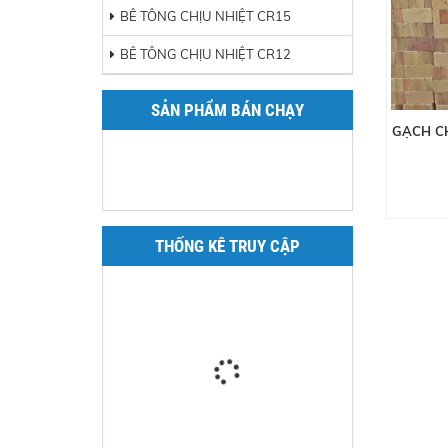
BÊ TÔNG CHỊU NHIỆT CR15
BÊ TÔNG CHỊU NHIỆT CR12
SẢN PHẨM BÁN CHẠY
GẠCH C
THỐNG KÊ TRUY CẬP
GẠCH CHỊU LỬA CAO NHÔM H13
Liên hệ