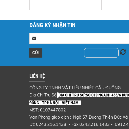
ĐĂNG KÝ NHẬN TIN
GẠCH CHỊU LỬA CAO NHÔM H13
LIÊN HỆ
Liên hệ
CÔNG TY TNHH VẬT LIỆU NHIỆT CẦU ĐUỐNG
Địa Chỉ Trụ Sở:
ĐỊA CHỈ TRỤ SỞ:SỐ C19 NGÁCH 455/6 ĐƯ
ĐỔNG - TP.HÀ NỘI - VIỆT NAM.
MST: 0107447802
Văn Phòng giao dịch : Ngõ 57 Đường Thiên Đức Xã
Dt: 0243.216.1438 - Fax:0243.216.1433 - 0912.