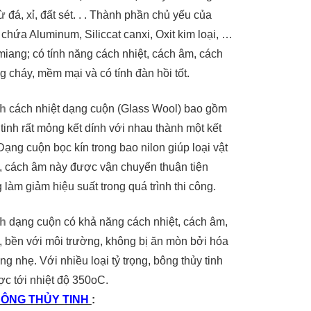
 đá, xỉ, đất sét. . . Thành phần chủ yếu của
 chứa Aluminum, Siliccat canxi, Oxit kim loại, …
iang; có tính năng cách nhiệt, cách âm, cách
g cháy, mềm mại và có tính đàn hồi tốt.
nh
cách nhiệt dạng cuộn (Glass Wool) bao gồm
 tinh rất mỏng kết dính với nhau thành một kết
Dạng cuộn bọc kín trong bao nilon giúp loại vật
t, cách âm này được vận chuyển thuận tiện
làm giảm hiệu suất trong quá trình thi công.
nh
dạng cuộn có khả năng cách nhiệt, cách âm,
, bền với môi trường, không bị ăn mòn bởi hóa
ng nhẹ. Với nhiều loại tỷ trọng, bông thủy tinh
ợc tới nhiệt độ 350oC.
ÔNG THỦY TINH
: