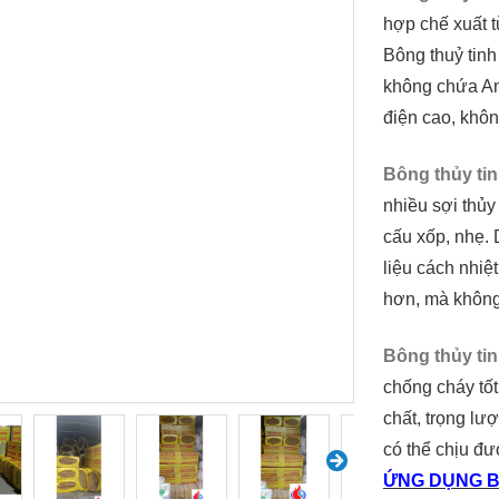
hợp chế xuất từ
Bông thuỷ tinh
không chứa Am
điện cao, khôn
Bông thủy ti
nhiều sợi thủy
cấu xốp, nhẹ. 
liệu cách nhiệ
hơn, mà không 
Bông thủy ti
chống cháy tốt
chất, trọng lượ
có thể chịu đư
ỨNG DỤNG B