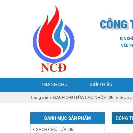
CÔNG 
ĐỊA CH
VĂN P
TRANG CHỦ
GIỚI THIỆU
Trang chủ
»
GẠCH CHỊU LỬA CAO NHÔM (05)
»
Gạch c
DANH MỤC SẢN PHẨM
BÔNG T
GẠCH CHỊU LỬA (05)