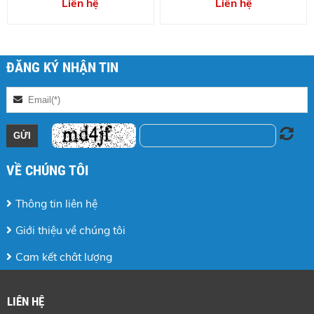
Liên hệ
Liên hệ
ĐĂNG KÝ NHẬN TIN
VỀ CHÚNG TÔI
Thông tin liên hệ
Giới thiệu về chúng tôi
Cam kết chât lượng
LIÊN HỆ