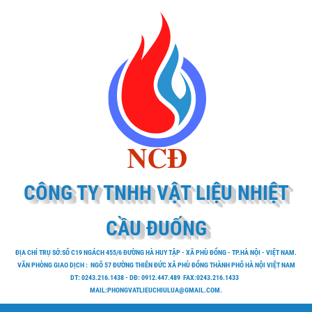
CÔNG TY TNHH VẬT LIỆU NHIỆT
CẦU ĐUỐNG
ĐỊA CHỈ TRỤ SỞ:SỐ C19 NGÁCH 455/6 ĐƯỜNG HÀ HUY TẬP - XÃ PHÙ ĐỔNG - TP.HÀ NỘI - VIỆT NAM.
VĂN PHÒNG GIAO DỊCH : NGÕ 57 ĐƯỜNG THIÊN ĐỨC XÃ PHÙ ĐỔNG THÀNH PHỐ HÀ NỘI VIỆT NAM
DT: 0243.216.1438 - DĐ: 0912.447.489 FAX:0243.216.1433
MAIL:PHONGVATLIEUCHIULUA@GMAIL.COM.