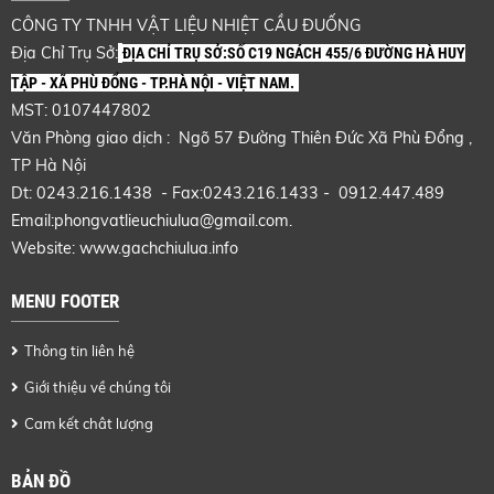
CÔNG TY TNHH VẬT LIỆU NHIỆT CẦU ĐUỐNG
Địa Chỉ Trụ Sở:
ĐỊA CHỈ TRỤ SỞ:SỐ C19 NGÁCH 455/6 ĐƯỜNG HÀ HUY
TẬP - XÃ PHÙ ĐỔNG - TP.HÀ NỘI - VIỆT NAM.
MST: 0107447802
Văn Phòng giao dịch : Ngõ 57 Đường Thiên Đức Xã Phù Đổng ,
TP Hà Nội
Dt: 0243.216.1438 - Fax:0243.216.1433 - 0912.447.489
Email:phongvatlieuchiulua@gmail.com.
Website: www.gachchiulua.info
MENU FOOTER
Thông tin liên hệ
Giới thiệu về chúng tôi
Cam kết chât lượng
BẢN ĐỒ