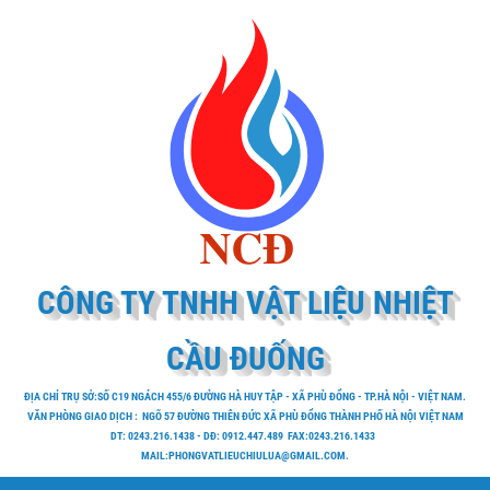
CÔNG TY TNHH VẬT LIỆU NHIỆT
CẦU ĐUỐNG
ĐỊA CHỈ TRỤ SỞ:SỐ C19 NGÁCH 455/6 ĐƯỜNG HÀ HUY TẬP - XÃ PHÙ ĐỔNG - TP.HÀ NỘI - VIỆT NAM.
VĂN PHÒNG GIAO DỊCH : NGÕ 57 ĐƯỜNG THIÊN ĐỨC XÃ PHÙ ĐỔNG THÀNH PHỐ HÀ NỘI VIỆT NAM
DT: 0243.216.1438 - DĐ: 0912.447.489 FAX:0243.216.1433
MAIL:PHONGVATLIEUCHIULUA@GMAIL.COM.