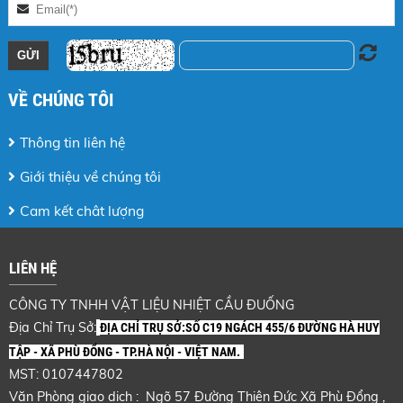
VỀ CHÚNG TÔI
Thông tin liên hệ
Giới thiệu về chúng tôi
Cam kết chât lượng
LIÊN HỆ
CÔNG TY TNHH VẬT LIỆU NHIỆT CẦU ĐUỐNG
Địa Chỉ Trụ Sở:
ĐỊA CHỈ TRỤ SỞ:SỐ C19 NGÁCH 455/6 ĐƯỜNG HÀ HUY
TẬP - XÃ PHÙ ĐỔNG - TP.HÀ NỘI - VIỆT NAM.
MST: 0107447802
Văn Phòng giao dịch : Ngõ 57 Đường Thiên Đức Xã Phù Đổng ,