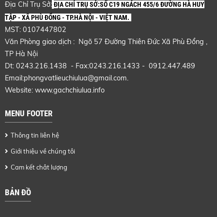
Địa Chỉ Trụ Sở:
ĐỊA CHỈ TRỤ SỞ:SỐ C19 NGÁCH 455/6 ĐƯỜNG HÀ HUY
TẬP - XÃ PHÙ ĐỔNG - TP.HÀ NỘI - VIỆT NAM.
MST: 0107447802
Văn Phòng giao dịch : Ngõ 57 Đường Thiên Đức Xã Phù Đổng ,
TP Hà Nội
Dt: 0243.216.1438 - Fax:0243.216.1433 - 0912.447.489
Email:phongvatlieuchiulua@gmail.com.
Website: www.gachchiulua.info
MENU FOOTER
Thông tin liên hệ
Giới thiệu về chúng tôi
Cam kết chât lượng
BẢN ĐỒ