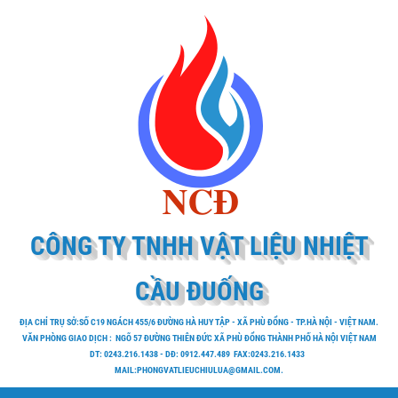
CÔNG TY TNHH VẬT LIỆU NHIỆT
CẦU ĐUỐNG
ĐỊA CHỈ TRỤ SỞ:SỐ C19 NGÁCH 455/6 ĐƯỜNG HÀ HUY TẬP - XÃ PHÙ ĐỔNG - TP.HÀ NỘI - VIỆT NAM.
VĂN PHÒNG GIAO DỊCH : NGÕ 57 ĐƯỜNG THIÊN ĐỨC XÃ PHÙ ĐỔNG THÀNH PHỐ HÀ NỘI VIỆT NAM
DT: 0243.216.1438 - DĐ: 0912.447.489 FAX:0243.216.1433
MAIL:PHONGVATLIEUCHIULUA@GMAIL.COM.