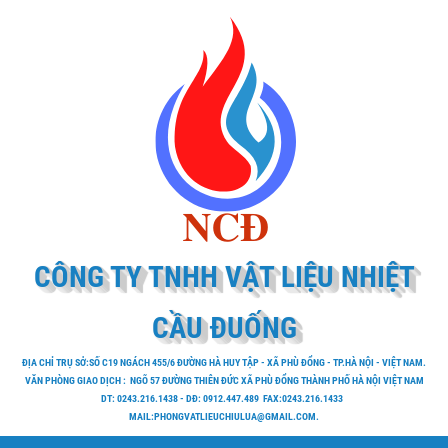
CÔNG TY TNHH VẬT LIỆU NHIỆT
CẦU ĐUỐNG
ĐỊA CHỈ TRỤ SỞ:SỐ C19 NGÁCH 455/6 ĐƯỜNG HÀ HUY TẬP - XÃ PHÙ ĐỔNG - TP.HÀ NỘI - VIỆT NAM.
VĂN PHÒNG GIAO DỊCH : NGÕ 57 ĐƯỜNG THIÊN ĐỨC XÃ PHÙ ĐỔNG THÀNH PHỐ HÀ NỘI VIỆT NAM
DT: 0243.216.1438 - DĐ: 0912.447.489 FAX:0243.216.1433
MAIL:PHONGVATLIEUCHIULUA@GMAIL.COM.