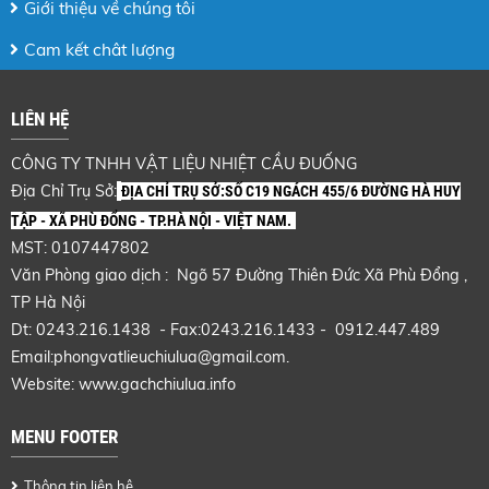
Giới thiệu về chúng tôi
Cam kết chât lượng
LIÊN HỆ
CÔNG TY TNHH VẬT LIỆU NHIỆT CẦU ĐUỐNG
Địa Chỉ Trụ Sở:
ĐỊA CHỈ TRỤ SỞ:SỐ C19 NGÁCH 455/6 ĐƯỜNG HÀ HUY
TẬP - XÃ PHÙ ĐỔNG - TP.HÀ NỘI - VIỆT NAM.
MST: 0107447802
Văn Phòng giao dịch : Ngõ 57 Đường Thiên Đức Xã Phù Đổng ,
TP Hà Nội
Dt: 0243.216.1438 - Fax:0243.216.1433 - 0912.447.489
Email:phongvatlieuchiulua@gmail.com.
Website: www.gachchiulua.info
MENU FOOTER
Thông tin liên hệ